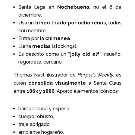
Santa llega en
Nochebuena
, no el 6 de
diciembre.
Usa un
trineo tirado por ocho renos
, todos
con nombre.
Entra por la
chimenea
.
Llena
medias
(stockings).
Es descrito como un
“jolly old elf”
, risueño,
regordete, cercano.
Thomas Nast, ilustrador de
Harper’s Weekly
, es
quien
consolida visualmente
a Santa Claus
entre
1863 y 1886
. Aportó elementos icónicos:
barba blanca y espesa,
cuerpo robusto,
traje abrigado,
ambiente hogareño,