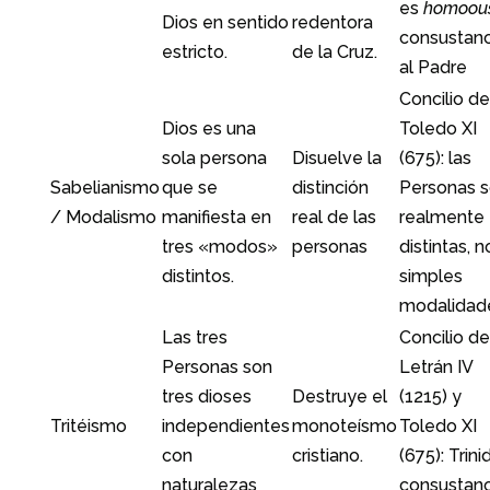
es
homoous
Dios en sentido
redentora
consustanc
estricto.
de la Cruz.
al Padre
Concilio de
Dios es una
Toledo XI
sola persona
Disuelve la
(675): las
Sabelianismo
que se
distinción
Personas 
/ Modalismo
manifiesta en
real de las
realmente
tres «modos»
personas
distintas, n
distintos.
simples
modalidad
Las tres
Concilio de
Personas son
Letrán IV
tres dioses
Destruye el
(1215) y
Tritéismo
independientes
monoteísmo
Toledo XI
con
cristiano.
(675): Trini
naturalezas
consustanci