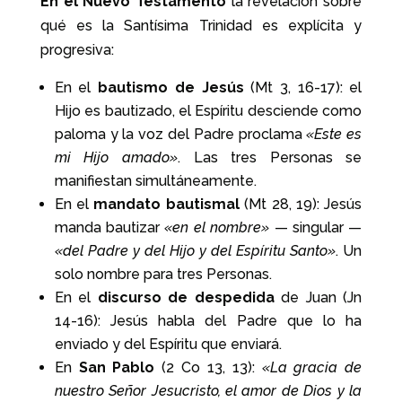
En el Nuevo Testamento
la revelación sobre
qué es la Santísima Trinidad es explícita y
progresiva:
En el
bautismo de Jesús
(Mt 3, 16-17): el
Hijo es bautizado, el Espíritu desciende como
paloma y la voz del Padre proclama
«Este es
mi Hijo amado»
. Las tres Personas se
manifiestan simultáneamente.
En el
mandato bautismal
(Mt 28, 19): Jesús
manda bautizar
«en el nombre»
— singular —
«del Padre y del Hijo y del Espíritu Santo»
. Un
solo nombre para tres Personas.
En el
discurso de despedida
de Juan (Jn
14-16): Jesús habla del Padre que lo ha
enviado y del Espíritu que enviará.
En
San Pablo
(2 Co 13, 13):
«La gracia de
nuestro Señor Jesucristo, el amor de Dios y la