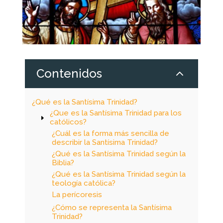
2
Contenidos
¿Qué es la Santísima Trinidad?
¿Que es la Santísima Trinidad para los
católicos?
¿Cuál es la forma más sencilla de
describir la Santísima Trinidad?
¿Qué es la Santísima Trinidad según la
Biblia?
¿Qué es la Santísima Trinidad según la
teología católica?
La perícoresis
¿Cómo se representa la Santísima
Trinidad?