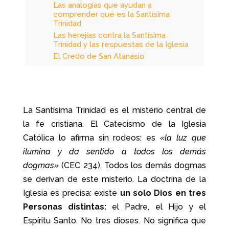
Las analogías que ayudan a
comprender qué es la Santísima
Trinidad
Las herejías contra la Santísima
Trinidad y las respuestas de la Iglesia
El Credo de San Atanasio
¿Qué misión cumple cada Persona de
la Santísima Trinidad?
¿Cuándo se celebra el Domingo de la
Santísima Trinidad?
Oración a la Santísima Trinidad de la
La Santísima Trinidad es el misterio central de
Beata Isabel de la Trinidad
la fe cristiana. El Catecismo de la Iglesia
Católica lo afirma sin rodeos: es
«la luz que
ilumina y da sentido a todos los demás
dogmas»
(CEC 234). Todos los demás dogmas
se derivan de este misterio. La doctrina de la
Iglesia es precisa: existe
un solo Dios en tres
Personas distintas:
el Padre, el Hijo y el
Espíritu Santo. No tres dioses. No significa que