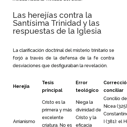
Las herejías contra la
Santísima Trinidad y las
respuestas de la Iglesia
La clarificación doctrinal del misterio trinitario se
forjó a través de la defensa de la fe contra
desviaciones que desfiguraban la revelación.
Tesis
Error
Correcció
Herejía
principal
teológico
conciliar
Concilio de
Cristo es la
Niega la
Nicea (325)
primera y más
divinidad de
Constantin
excelente
Cristo y la
Arrianismo
I (381): el H
criatura. No es
eficacia