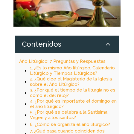
2
Contenidos
Año Litúrgico: 7 Preguntas y Respuestas
1. ¿Es lo mismo Año litúrgico, Calendario
Litúrgico y Tiempos Litúrgicos?
2. ¿Qué dice el Magisterio de la Iglesia
sobre el Año Litúrgico?
3. ¿Por qué el tiempo de la liturgia no es
como el del reloj?
4. ¿Por qué es importante el domingo en
el año litúrgico?
5. ¿Por qué se celebra a la Santísima
Virgen y a los santos?
6. ¿Cómo se organiza el año litúrgico?
7. ¿Qué pasa cuando coinciden dos