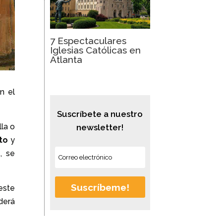
7 Espectaculares
Iglesias Católicas en
Atlanta
n el
Suscríbete a nuestro
lla o
newsletter!
to
y
, se
Suscríbeme!
este
derá