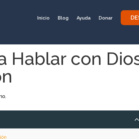
DE
Inicio
Blog
Ayuda
Donar
a Hablar con Dio
ón
ión