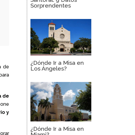
Sorprendentes
¿Dónde Ir a Misa en
a de
Los Ángeles?
para
a de
pone
io y
¿Dónde Ir a Misa en
orar
Miami?