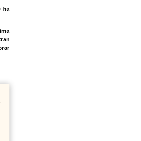
e ha
sima
tran
orar
e