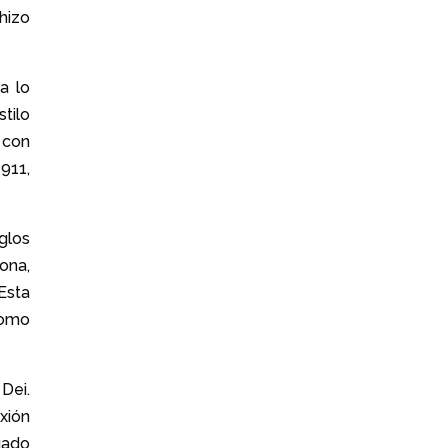
hizo
a lo
stilo
 con
1911,
glos
ona,
Esta
como
Dei.
xión
gado