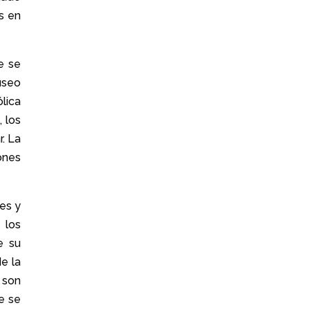
s en
e se
useo
ólica
a
, los
. La
ones
es y
 los
e su
e la
 son
e se