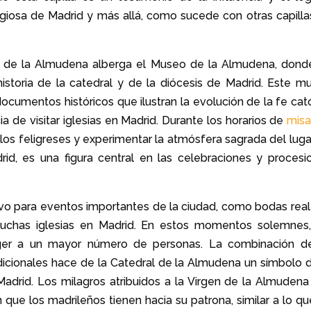
ligiosa de Madrid y más allá, como sucede con otras capilla
ral de la Almudena alberga el Museo de la Almudena, dond
storia de la catedral y de la diócesis de Madrid. Este m
documentos históricos que ilustran la evolución de la fe cat
 de visitar iglesias en Madrid. Durante los horarios de
mis
los feligreses y experimentar la atmósfera sagrada del lugar
id, es una figura central en las celebraciones y procesi
tivo para eventos importantes de la ciudad, como bodas real
uchas iglesias en Madrid. En estos momentos solemnes,
er a un mayor número de personas. La combinación d
icionales hace de la Catedral de la Almudena un símbolo d
Madrid. Los milagros atribuidos a la Virgen de la Almudena
que los madrileños tienen hacia su patrona, similar a lo qu