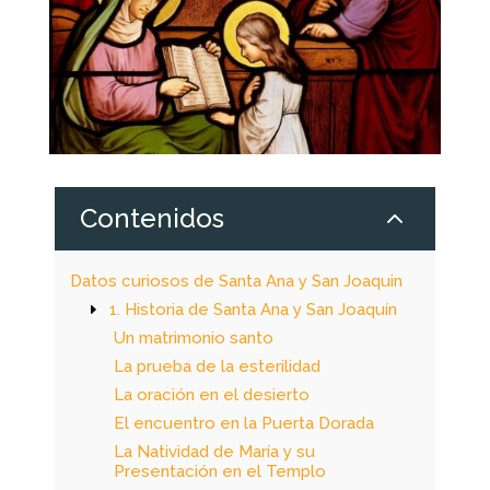
2
Contenidos
Datos curiosos de Santa Ana y San Joaquin
1. Historia de Santa Ana y San Joaquín
Un matrimonio santo
La prueba de la esterilidad
La oración en el desierto
El encuentro en la Puerta Dorada
La Natividad de María y su
Presentación en el Templo