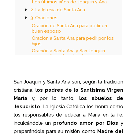
Los últimos años de Joaquín y Ana
2. La Iglesia de Santa Ana
3. Oraciones
Oración de Santa Ana para pedir un
buen esposo
Oración a Santa Ana para pedir por los
hijos
Oración a Santa Ana y San Joaquín
para pedir por los abuelos
Oración a Santa Ana y San Joaquín
para pedir por la familia
4. El ejemplo de Santa Ana y San Joaquín
San Joaquín y Santa Ana son, según la tradición
cristiana, l
os padres de la Santísima Virgen
María
y, por lo tanto,
los abuelos de
Jesucristo
. La Iglesia Católica los honra como
los responsables de educar a María en la fe,
inculcándole un
profundo amor por Dios
y
preparándola para su misión como
Madre del