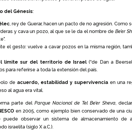
ro del Génesis
:
élec
, rey de Guerar, hacen un pacto de no agresión. Como s
deras y cava un pozo, al que se le da el nombre de
Be’er S
e”.
te el gesto: vuelve a cavar pozos en la misma región, tam
l límite sur del territorio de Israel
(“de Dan a Beerseb
s para referirse a toda la extensión del país.
mbolo de
acuerdo, estabilidad y supervivencia
en una re
so al agua era vital.
rma parte del
Parque Nacional de Tel Be’er Sheva
, decla
UNESCO
en 2005, como ejemplo bien conservado de una ci
o se puede observar un sistema de almacenamiento de 
o israelita (siglo X a.C.).