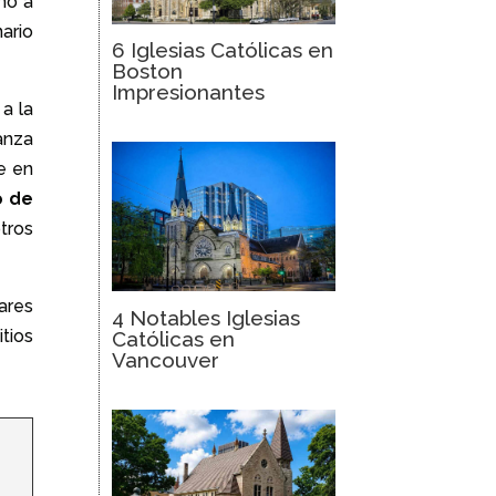
no a
ario
6 Iglesias Católicas en
Boston
Impresionantes
a la
anza
e en
o de
tros
ares
4 Notables Iglesias
tios
Católicas en
Vancouver