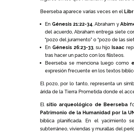
Beerseba aparece varias veces en el
Lib
En
Génesis 21:22-34
, Abraham y
Abim
del acuerdo, Abraham entrega siete cor
“pozo del juramento” o “pozo de las siet
En
Génesis 26:23-33
, su hijo
Isaac
repi
tras hacer un pacto con los filisteos.
Beerseba se menciona luego como
e
expresión frecuente en los textos bíblico
El pozo, por lo tanto, representa un sí
árida de la Tierra Prometida donde el acce
El
sitio arqueológico de Beerseba
fo
Patrimonio de la Humanidad por la 
bíblica planificada. En el yacimient
subterráneo, viviendas y murallas del períod