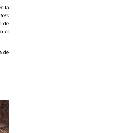
n la
itors
a de
n el
a de