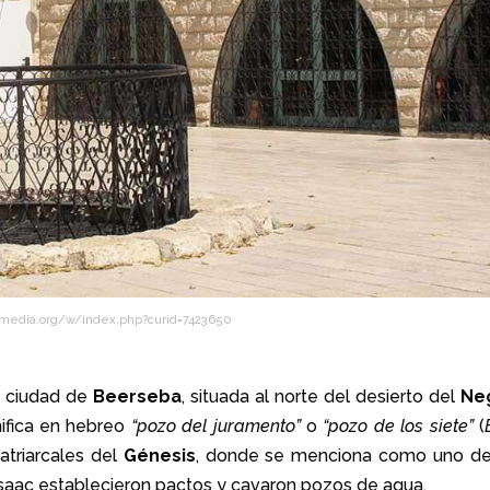
imedia.org/w/index.php?curid=7423650
a ciudad de
Beerseba
, situada al norte del desierto del
Ne
nifica en hebreo
“pozo del juramento”
o
“pozo de los siete”
(
atriarcales del
Génesis
, donde se menciona como uno de
saac establecieron pactos y cavaron pozos de agua.