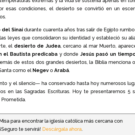
s temperaturas extremas y la vida se sostenía apenas en tor
r esas condiciones, el desierto se convirtió en un escen
os.
 del Sinaí
durante cuarenta años tras salir de Egipto rumbo 
las leyes que consolidaron su identidad y estableció su ali
te, el
desierto de Judea
, cercano al mar Muerto, aparec
n el Bautista predicaba
y donde
Jesús pasó un tiemp
Además de estos dos grandes desiertos, la Biblia menciona o
 Santa como el
Negev
o
Arabá
.
ento y el silencio— ha conservado hasta hoy numerosos lug
 en las Sagradas Escrituras. Hoy te presentaremos 5 si
ra Prometida.
 Misa para encontrar la iglesia católica más cercana con
¡Seguro te servirá!
Descárgala ahora
.