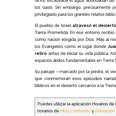
difícil: escaseaba el agua, abundaban la
los oasis. Sin embargo, precisamente po
privilegiado para los grandes relatos bíblic
El pueblo de Israel
atravesó el desierto
Tierra Prometida. En ese entorno recibió 
como nación elegida por Dios. Más al nor
los Evangelios como el lugar donde
Jua
retiro
antes de iniciar su vida pública. 
espacios áridos fundamentales en Tierra
Su paisaje —marcado por la piedra, el vi
que conmemoran esos episodios narrados
bíblicos en el desierto cercanos a la Tier
Puedes utilizar la aplicación Horarios de
horarios de
Misa
,
Confesión
y
Adoración