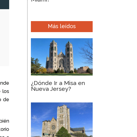
2
Más leídos
¿Dónde Ir a Misa en
donde
Nueva Jersey?
 los
o de
bién
orio