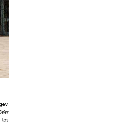
gev
,
Be’er
 los