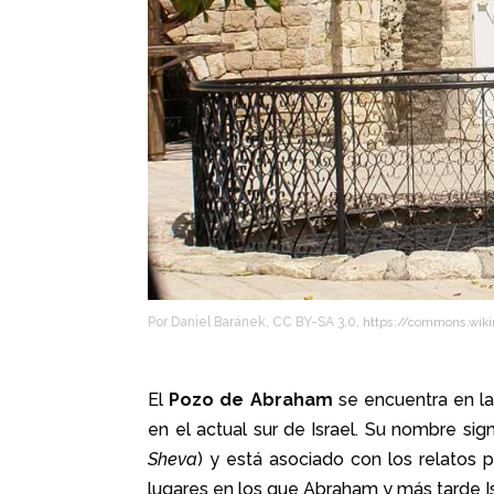
Por Daniel Baránek, CC BY-SA 3.0,
https://commons.wik
El
Pozo de Abraham
se encuentra en l
en el actual sur de Israel. Su nombre sig
Sheva
) y está asociado con los relatos p
lugares en los que Abraham y más tarde I