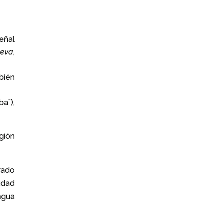
eñal
heva
,
bién
a”),
gión
rado
udad
agua