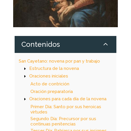
2
Contenidos
San Cayetano: novena por pan y trabajo
Estructura de la novena
Oraciones iniciales
Acto de contrición
Oración preparatoria
Oraciones para cada día de la novena
Primer Día: Santo por sus heroicas
virtudes
Segundo Día: Precursor por sus
continuas penitencias
Tercer Día: Patriarca por sus insignes