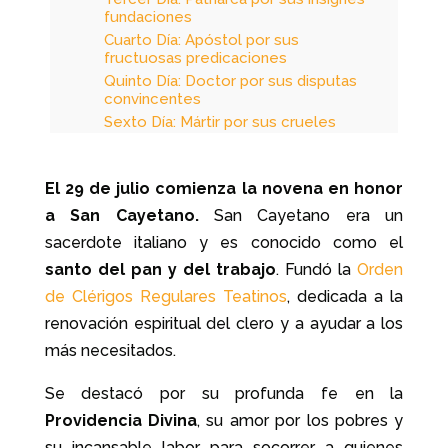
fundaciones
Cuarto Día: Apóstol por sus
fructuosas predicaciones
Quinto Día: Doctor por sus disputas
convincentes
Sexto Día: Mártir por sus crueles
tormentos
Séptimo Día: Ángel por su pureza
inefable
El 29 de julio comienza la novena en honor
Octavo Día: Serafín por su amor
a San Cayetano.
San Cayetano era un
ardentísimo
sacerdote italiano y es conocido como el
Noveno Día: Protector especial de
sus devotos
santo del pan y del trabajo
. Fundó la
Orden
Oraciones finales
de Clérigos Regulares Teatinos
, dedicada a la
Oración a la Santísima Reina
renovación espiritual del clero y a ayudar a los
Oración final
más necesitados.
Se destacó por su profunda fe en la
Providencia Divina
, su amor por los pobres y
su incansable labor para socorrer a quienes