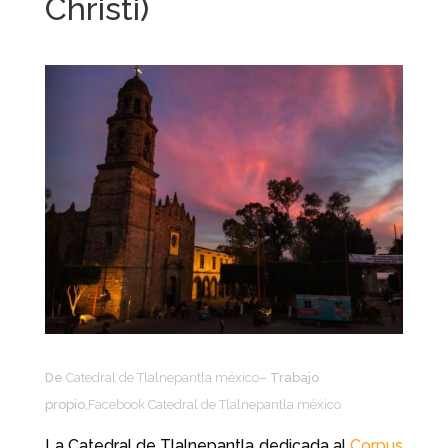
Christi)
De
Catedral de Tlalnepantla méxico
– Trabajo
propio,
Facebook Catedral de Tlalnepantla méxico
La Catedral de Tlalnepantla dedicada al
Corpus