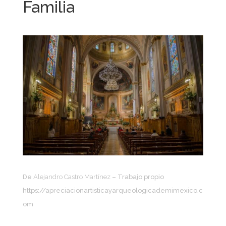
Familia
De
Alejandro Castro Martínez
– Trabajo propio
https://apreciacionartisticayarqueologicademimexico.c
om