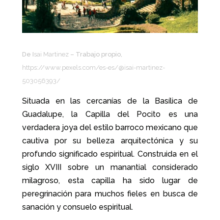
De I
sai Martinez
– Trabajo propio,
https://www.pexels.com/es-es/@isai-martinez-
503056393/
Situada en las cercanías de la Basílica de
Guadalupe, la Capilla del Pocito es una
verdadera joya del estilo barroco mexicano que
cautiva por su belleza arquitectónica y su
profundo significado espiritual. Construida en el
siglo XVIII sobre un manantial considerado
milagroso, esta capilla ha sido lugar de
peregrinación para muchos fieles en busca de
sanación y consuelo espiritual.