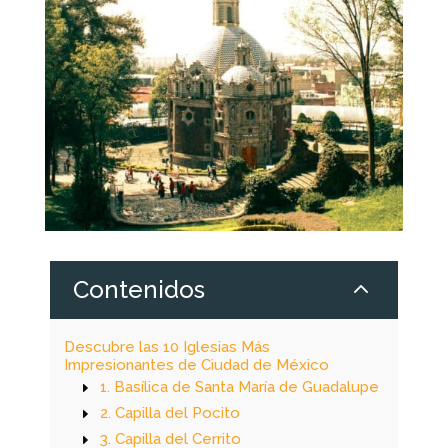
2
Contenidos
Descubre las 10 Iglesias Más
Impresionantes de Ciudad de México
1. Basílica de Santa María de Guadalupe
2. Capilla del Pocito
3. Capilla del Cerrito