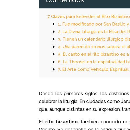
7 Claves para Entender el Rito Bizantin
1. Fue modificado por San Basilio 
2. La Divina Liturgia es la Misa del 
3. Tienen un calendario litúrgico di
4. Una pared de íconos separa el a
5. El canto en el rito bizantino es a
6. La Theosis en la espiritualidad b
7. El Arte como Vehículo Espiritua
Desde los primeros siglos, los cristian
celebrar la liturgia. En ciudades como Jer
que, aunque distintas en su expresión, tra
El
rito bizantino
, también conocido com
Oriente.
Se desarrolló en la antigua ciud