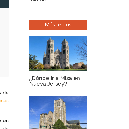
Más leídos
¿Dónde Ir a Misa en
Nueva Jersey?
s de
gicas
o en
o de