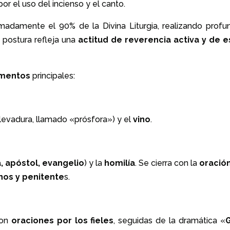
por el uso del incienso y el canto.
adamente el 90% de la Divina Liturgia, realizando profu
 postura refleja una
actitud de reverencia activa y de e
mentos
principales:
levadura, llamado «prósfora») y el
vino
.
, apóstol, evangelio
) y la
homilía
. Se cierra con la
oració
nos y penitente
s.
con
oraciones por los fieles
, seguidas de la dramática «