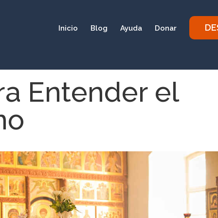
DE
Inicio
Blog
Ayuda
Donar
ra Entender el
no