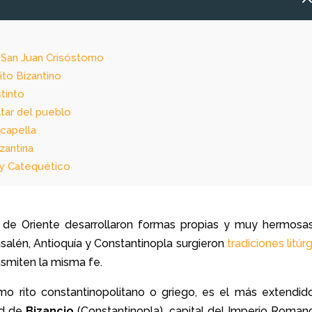
o
y San Juan Crisóstomo
Rito Bizantino
stinto
ltar del pueblo
 capella
izantina
l y Catequético
os de Oriente desarrollaron formas propias y muy hermosa
usalén, Antioquía y Constantinopla surgieron
tradiciones litúr
nsmiten la misma fe.
o rito constantinopolitano o griego, es el más extendid
ad de
Bizancio
(Constantinopla), capital del Imperio Roman