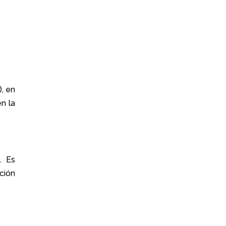
, en
en la
. Es
ación