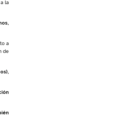
a la
mos,
nto a
n de
os),
ción
bién