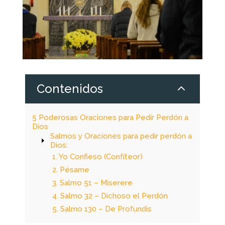
2
Contenidos
5 Poderosas Oraciones para Pedir Perdón a
Dios
Salmos y Oraciones para pedir perdón a
Dios:
1. Yo Confieso (Confíteor)
2. Pésame
3. Salmo 51 – Miserere
4. Salmo 32 – Dichoso el Perdón
5. Salmo 130 – De Profundis