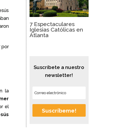
Jesús
aban
7 Espectaculares
aron
Iglesias Católicas en
Atlanta
 por
Suscríbete a nuestro
newsletter!
n la
imer
r el
Suscríbeme!
esús
.