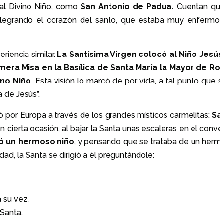
 al Divino Niño, como
San Antonio de Padua.
Cuentan qu
 alegrando el corazón del santo, que estaba muy enferm
riencia similar.
L
a Santísima Virgen colocó al Niño Jesú
mera Misa en la Basílica de Santa María la Mayor de R
ino Niño.
Esta visión lo marcó de por vida, a tal punto que 
a de Jesús”.
ió por Europa a través de los grandes místicos carmelitas:
S
n cierta ocasión, al bajar la Santa unas escaleras en el con
ió un hermoso niño
, y pensando que se trataba de un her
dad, la Santa se dirigió a él preguntándole:
a su vez.
 Santa.