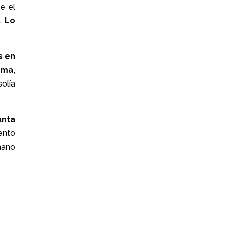
e el
o.
Lo
s en
oma,
solía
anta
vento
mano