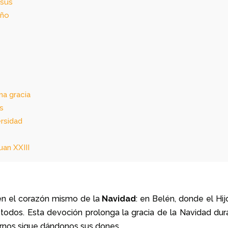
esús
Niño
na gracia
ús
ersidad
uan XXIII
 en el corazón mismo de la
Navidad
: en Belén, donde el Hij
todos. Esta devoción prolonga la gracia de la Navidad dur
varnos sigue dándonos sus dones.